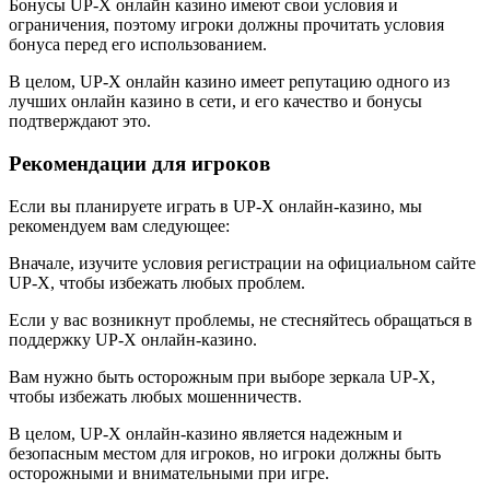
Бонусы UP-X онлайн казино имеют свои условия и
ограничения, поэтому игроки должны прочитать условия
бонуса перед его использованием.
В целом, UP-X онлайн казино имеет репутацию одного из
лучших онлайн казино в сети, и его качество и бонусы
подтверждают это.
Рекомендации для игроков
Если вы планируете играть в UP-X онлайн-казино, мы
рекомендуем вам следующее:
Вначале, изучите условия регистрации на официальном сайте
UP-X, чтобы избежать любых проблем.
Если у вас возникнут проблемы, не стесняйтесь обращаться в
поддержку UP-X онлайн-казино.
Вам нужно быть осторожным при выборе зеркала UP-X,
чтобы избежать любых мошенничеств.
В целом, UP-X онлайн-казино является надежным и
безопасным местом для игроков, но игроки должны быть
осторожными и внимательными при игре.