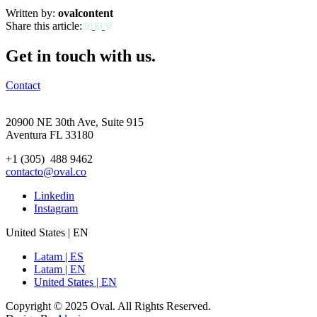
Written by:
ovalcontent
Share this article:
Get in touch with us.
Contact
20900 NE 30th Ave, Suite 915
Aventura FL 33180
+1 (305) 488 9462
contacto@oval.co
Linkedin
Instagram
United States | EN
Latam | ES
Latam | EN
United States | EN
Copyright © 2025 Oval. All Rights Reserved.