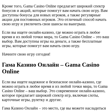
Кроме того, Gama Casino Online предлагает широкий спектр
бонусов и акций, которые помогут вам начать свою игру. Вам
доступны бонусы для новых игроков, а также регулярные
акции для постоянных игроков. Это отличный способ начать
свою игру и увеличить свои шансы на выигрыш.
Если вы ищете онлайн-казино, где можно играть в любое
время и из любой точки мира, то Gama Casino Online – это ваш
выбор. Вам доступны игры на деньги, а также бесплатные
игры, которые помогут вам начать свою игру.
Начните свою игру сегодня!
Гама Казино Онлайн – Gama Casino
Online
Если вы ищете надежное и безопасное онлайн-казино, где
можно играть в любое время и из любой точки мира, то Gama
Casino Online – ваш выбор. Это современное онлайн-казино,
которое предлагает широкий спектр игр, включая слоты,
карточные игры, рулетку и другие.
Гама Казино Онлайн – это место, где вы можете насладиться