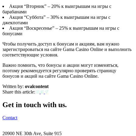
Акция “Вторник” – 20% к выигрышам на игры с
барабанами
Акция “Суббота” – 30% к выигрышам на игры с
джекпотами
Акция “Воскресенье” – 25% к выигрышам на игры с
бонусами
Чтобы получить доступ к бонусам и акциям, вам нужно
зарегистрироваться на сайте Gama Casino Online и выполнить
соответствующие условия.
Важно помнить, что бонусы и акции могут изменяться,
поэтому рекомендуется регулярно проверять страницу
бонусов и акций на сайте Gama Casino Online.
Written by:
ovalcontent
Share this article:
Get in touch with us.
Contact
20900 NE 30th Ave, Suite 915