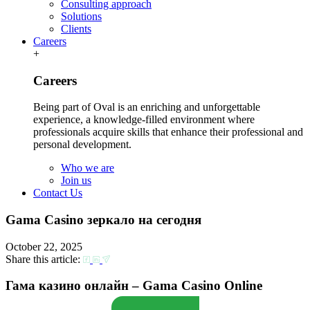
Consulting approach
Solutions
Clients
Careers
+
Careers
Being part of Oval is an enriching and unforgettable
experience, a knowledge-filled environment where
professionals acquire skills that enhance their professional and
personal development.
Who we are
Join us
Contact Us
Gama Casino зеркало на сегодня
October 22, 2025
Share this article:
Гама казино онлайн – Gama Casino Online