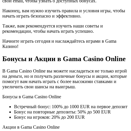
свой email, чтобы узнать о доступных бонусах.
Наконец, вам нужно изучить правила и условия игры, чтобы
начать играть безопасно и эффективно.
Также, вам рекомендуется изучить наши советы и
рекомендации, чтобы начать играть успешно.
Начните играть сегодня и наслаждайтесь играми в Gama
Казино!
Бонусы и Акции в Gama Casino Online
В Gama Casino Online вы можете насладиться не только игрой
на деньги, но и получать различные бонусы и акции, которые
помогут вам начать играть с более высокими ставками и
увеличить свои шансы на выигрыш.
Бонусы в Gama Casino Online
Встречный бонус: 100% до 1000 EUR на первое депозит
Бонус на повторные депозиты: 50% до 500 EUR
Бонус на игроков: 20% до 200 EUR
Акции в Gama Casino Online