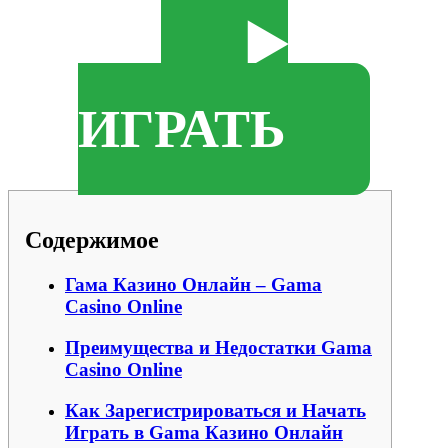
▶️
ИГРАТЬ
Содержимое
Гама Казино Онлайн – Gama
Casino Online
Преимущества и Недостатки Gama
Casino Online
Как Зарегистрироваться и Начать
Играть в Gama Казино Онлайн