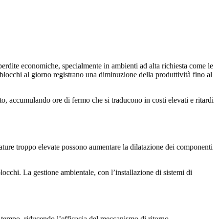
n perdite economiche, specialmente in ambienti ad alta richiesta come le
blocchi al giorno registrano una diminuzione della produttività fino al
o, accumulando ore di fermo che si traducono in costi elevati e ritardi
rature troppo elevate possono aumentare la dilatazione dei componenti
occhi. La gestione ambientale, con l’installazione di sistemi di
l tempo, riducendo l’efficacia del meccanismo di ritorno.