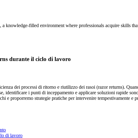
, a knowledge-filled environment where professionals acquire skills th
ns durante il ciclo di lavoro
icienza dei processi di ritorno e riutilizzo dei rasoi (razor returns). Qua
e, identificare i punti di inceppamento e applicare soluzioni rapide sono
cchi e proporremo strategie pratiche per intervenire tempestivamente e p
ento
lo di lavoro