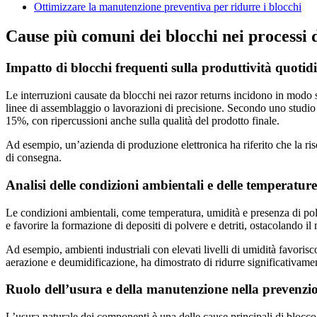
Ottimizzare la manutenzione preventiva per ridurre i blocchi
Cause più comuni dei blocchi nei processi d
Impatto di blocchi frequenti sulla produttività quotid
Le interruzioni causate da blocchi nei razor returns incidono in modo s
linee di assemblaggio o lavorazioni di precisione. Secondo uno studio c
15%, con ripercussioni anche sulla qualità del prodotto finale.
Ad esempio, un’azienda di produzione elettronica ha riferito che la ris
di consegna.
Analisi delle condizioni ambientali e delle temperature
Le condizioni ambientali, come temperatura, umidità e presenza di pol
e favorire la formazione di depositi di polvere e detriti, ostacolando i
Ad esempio, ambienti industriali con elevati livelli di umidità favoris
aerazione e deumidificazione, ha dimostrato di ridurre significativame
Ruolo dell’usura e della manutenzione nella prevenzio
L’usura naturale dei componenti è una delle cause principali di blocco