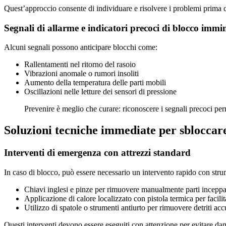
Quest’approccio consente di individuare e risolvere i problemi prima 
Segnali di allarme e indicatori precoci di blocco immi
Alcuni segnali possono anticipare blocchi come:
Rallentamenti nel ritorno del rasoio
Vibrazioni anomale o rumori insoliti
Aumento della temperatura delle parti mobili
Oscillazioni nelle letture dei sensori di pressione
Prevenire è meglio che curare: riconoscere i segnali precoci pe
Soluzioni tecniche immediate per sbloccare 
Interventi di emergenza con attrezzi standard
In caso di blocco, può essere necessario un intervento rapido con str
Chiavi inglesi e pinze per rimuovere manualmente parti inceppa
Applicazione di calore localizzato con pistola termica per facilit
Utilizzo di spatole o strumenti antiurto per rimuovere detriti acc
Questi interventi devono essere eseguiti con attenzione per evitare dann