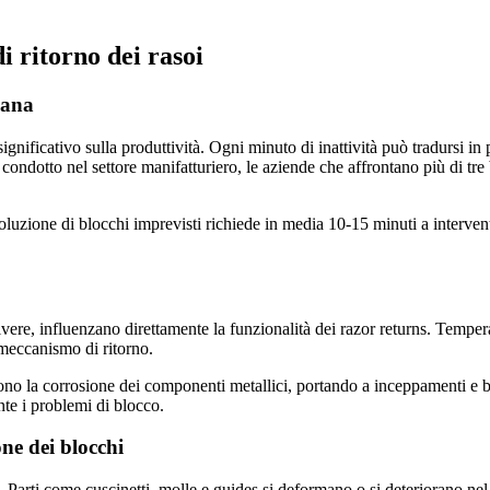
i ritorno dei rasoi
iana
ignificativo sulla produttività. Ogni minuto di inattività può tradursi i
ondotto nel settore manifatturiero, le aziende che affrontano più di tre 
oluzione di blocchi imprevisti richiede in media 10-15 minuti a intervent
vere, influenzano direttamente la funzionalità dei razor returns. Tempe
l meccanismo di ritorno.
cono la corrosione dei componenti metallici, portando a inceppamenti e bl
nte i problemi di blocco.
ne dei blocchi
. Parti come cuscinetti, molle e guides si deformano o si deteriorano ne