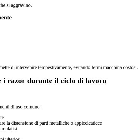
che si aggravino.
nente
rmette di intervenire tempestivamente, evitando fermi macchina costosi.
i razor durante il ciclo di lavoro
umenti di uso comune:
te
are la distensione di parti metalliche o appiccicaticce
umulatisi
i ulteriori.