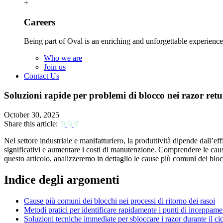
+
Careers
Being part of Oval is an enriching and unforgettable experience
Who we are
Join us
Contact Us
Soluzioni rapide per problemi di blocco nei razor retur
October 30, 2025
Share this article:
Nel settore industriale e manifatturiero, la produttività dipende dall’eff
significativi e aumentare i costi di manutenzione. Comprendere le caus
questo articolo, analizzeremo in dettaglio le cause più comuni dei blo
Indice degli argomenti
Cause più comuni dei blocchi nei processi di ritorno dei rasoi
Metodi pratici per identificare rapidamente i punti di inceppam
Soluzioni tecniche immediate per sbloccare i razor durante il cic