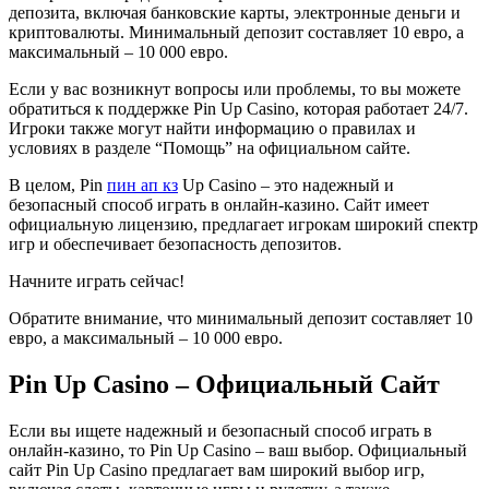
депозита, включая банковские карты, электронные деньги и
криптовалюты. Минимальный депозит составляет 10 евро, а
максимальный – 10 000 евро.
Если у вас возникнут вопросы или проблемы, то вы можете
обратиться к поддержке Pin Up Casino, которая работает 24/7.
Игроки также могут найти информацию о правилах и
условиях в разделе “Помощь” на официальном сайте.
В целом, Pin
пин ап кз
Up Casino – это надежный и
безопасный способ играть в онлайн-казино. Сайт имеет
официальную лицензию, предлагает игрокам широкий спектр
игр и обеспечивает безопасность депозитов.
Начните играть сейчас!
Обратите внимание, что минимальный депозит составляет 10
евро, а максимальный – 10 000 евро.
Pin Up Casino – Официальный Сайт
Если вы ищете надежный и безопасный способ играть в
онлайн-казино, то Pin Up Casino – ваш выбор. Официальный
сайт Pin Up Casino предлагает вам широкий выбор игр,