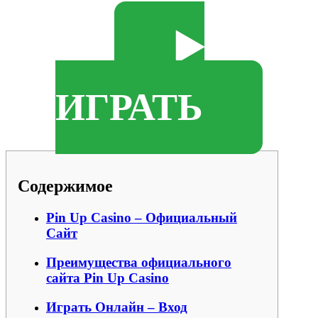
▶️
ИГРАТЬ
Содержимое
Pin Up Casino – Официальный
Сайт
Преимущества официального
сайта Pin Up Casino
Играть Онлайн – Вход