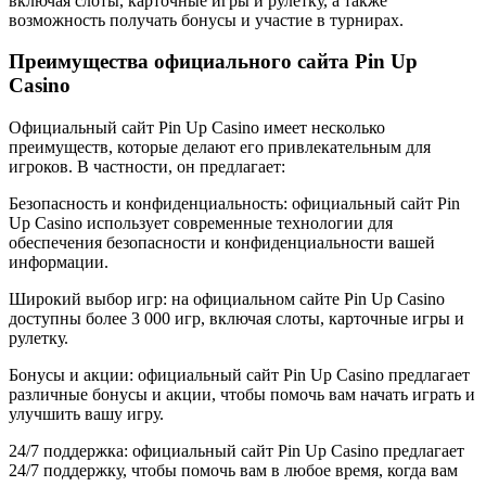
включая слоты, карточные игры и рулетку, а также
возможность получать бонусы и участие в турнирах.
Преимущества официального сайта Pin Up
Casino
Официальный сайт Pin Up Casino имеет несколько
преимуществ, которые делают его привлекательным для
игроков. В частности, он предлагает:
Безопасность и конфиденциальность: официальный сайт Pin
Up Casino использует современные технологии для
обеспечения безопасности и конфиденциальности вашей
информации.
Широкий выбор игр: на официальном сайте Pin Up Casino
доступны более 3 000 игр, включая слоты, карточные игры и
рулетку.
Бонусы и акции: официальный сайт Pin Up Casino предлагает
различные бонусы и акции, чтобы помочь вам начать играть и
улучшить вашу игру.
24/7 поддержка: официальный сайт Pin Up Casino предлагает
24/7 поддержку, чтобы помочь вам в любое время, когда вам