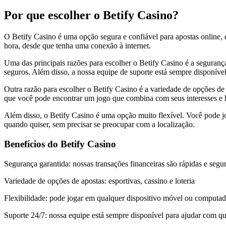
Por que escolher o Betify Casino?
O Betify Casino é uma opção segura e confiável para apostas online, 
hora, desde que tenha uma conexão à internet.
Uma das principais razões para escolher o Betify Casino é a seguran
seguros. Além disso, a nossa equipe de suporte está sempre disponíve
Outra razão para escolher o Betify Casino é a variedade de opções de 
que você pode encontrar um jogo que combina com seus interesses e h
Além disso, o Betify Casino é uma opção muito flexível. Você pode j
quando quiser, sem precisar se preocupar com a localização.
Benefícios do Betify Casino
Segurança garantida: nossas transações financeiras são rápidas e segu
Variedade de opções de apostas: esportivas, cassino e loteria
Flexibilidade: pode jogar em qualquer dispositivo móvel ou computad
Suporte 24/7: nossa equipe está sempre disponível para ajudar com q