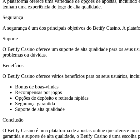
A plataforma oferece uma variedade de opções de apostas, incluindo e
tenham uma experiência de jogo de alta qualidade.
Segurança
A segurança é um dos principais objetivos do Betify Casino. A platafo
Suporte
O Betify Casino oferece um suporte de alta qualidade para os seus usu
problemas ou dúvidas.
Benefícios
O Betify Casino oferece vários benefícios para os seus usuários, inclu
Bonus de boas-vindas
Recompensas por jogos
Opções de depósito e retirada rápidas
Segurança garantida
Suporte de alta qualidade
Conclusão
O Betify Casino é uma plataforma de apostas online que oferece uma va
garantida e suporte de alta qualidade, o Betify Casino é uma escolha p