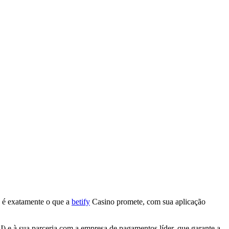
o é exatamente o que a
betify
Casino promete, com sua aplicação
) e à sua parceria com a empresa de pagamentos líder, que garante a