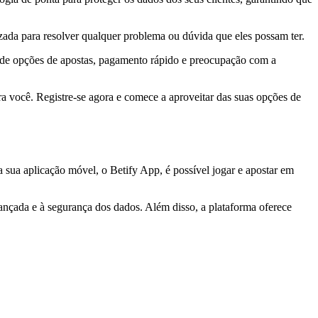
izada para resolver qualquer problema ou dúvida que eles possam ter.
 de opções de apostas, pagamento rápido e preocupação com a
ra você. Registre-se agora e comece a aproveitar das suas opções de
 sua aplicação móvel, o Betify App, é possível jogar e apostar em
ançada e à segurança dos dados. Além disso, a plataforma oferece