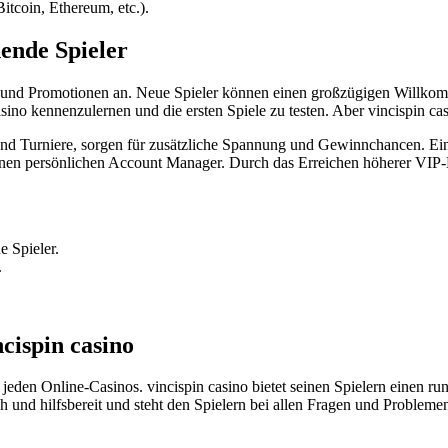
tcoin, Ethereum, etc.).
ende Spieler
Boni und Promotionen an. Neue Spieler können einen großzügigen Willk
asino kennenzulernen und die ersten Spiele zu testen. Aber vincispin cas
d Turniere, sorgen für zusätzliche Spannung und Gewinnchancen. Ein 
einen persönlichen Account Manager. Durch das Erreichen höherer VIP-
e Spieler.
.
cispin casino
s jeden Online-Casinos. vincispin casino bietet seinen Spielern einen 
h und hilfsbereit und steht den Spielern bei allen Fragen und Problemen