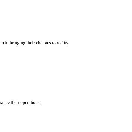
 in bringing their changes to reality.
ance their operations.