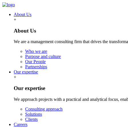
About Us
+
About Us
We are a management consulting firm that drives the transformat
Who we are
Purpose and culture
Our People
Partnerships
Our expertise
+
Our expertise
We approach projects with a practical and analytical focus, ena
Consulting approach
Solutions
Clients
Careers