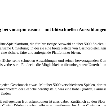
 bei vincispin casino – mit blitzschnellen Auszahlunge
nline-Spielplattform, die für ihre riesige Auswahl an über 5000 Spiele
haltsame Umgebung, in der sie eine breite Palette von Casinospielen ge
 eine sichere, faire und aufregende Plattform zu bieten.
rfläche, seine schnellen Auszahlungen und seinen hervorragenden Kund
s verbessern. Entdecke die Möglichkeiten für unbegrenzte Unterhaltun
ür jeden Geschmack etwas. Mit über 5000 verschiedenen Spielen, darunte
nbietern der Branche bereitgestellt, was eine hohe Qualität, Fairness
 finden.
aufregenden Bonusfunktionen ist alles dabei. Zusätzlich zu den Slots 
he Casino-Erlebnis suchen, gibt es ein umfangreiches Live-Casino-Angebo