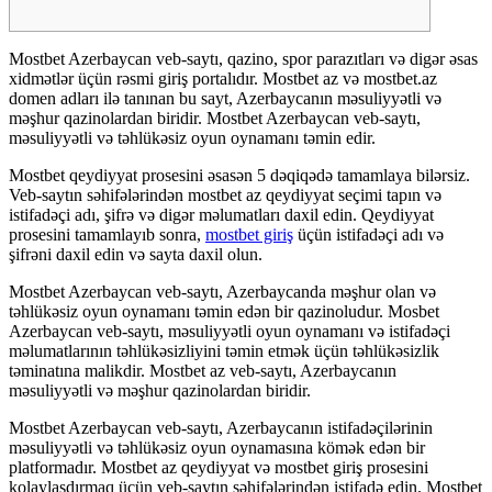
Mostbet Azerbaycan veb-saytı, qazino, spor parazıtları və digər əsas
xidmətlər üçün rəsmi giriş portalıdır. Mostbet az və mostbet.az
domen adları ilə tanınan bu sayt, Azerbaycanın məsuliyyətli və
məşhur qazinolardan biridir. Mostbet Azerbaycan veb-saytı,
məsuliyyətli və təhlükəsiz oyun oynamanı təmin edir.
Mostbet qeydiyyat prosesini əsasən 5 dəqiqədə tamamlaya bilərsiz.
Veb-saytın səhifələrindən mostbet az qeydiyyat seçimi tapın və
istifadəçi adı, şifrə və digər məlumatları daxil edin. Qeydiyyat
prosesini tamamlayıb sonra,
mostbet giriş
üçün istifadəçi adı və
şifrəni daxil edin və sayta daxil olun.
Mostbet Azerbaycan veb-saytı, Azerbaycanda məşhur olan və
təhlükəsiz oyun oynamanı təmin edən bir qazinoludur. Mosbet
Azerbaycan veb-saytı, məsuliyyətli oyun oynamanı və istifadəçi
məlumatlarının təhlükəsizliyini təmin etmək üçün təhlükəsizlik
təminatına malikdir. Mostbet az veb-saytı, Azerbaycanın
məsuliyyətli və məşhur qazinolardan biridir.
Mostbet Azerbaycan veb-saytı, Azerbaycanın istifadəçilərinin
məsuliyyətli və təhlükəsiz oyun oynamasına kömək edən bir
platformadır. Mostbet az qeydiyyat və mostbet giriş prosesini
kolaylaşdırmaq üçün veb-saytın səhifələrindən istifadə edin. Mostbet