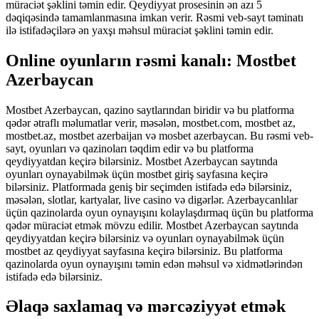
müraciət şəklini təmin edir. Qeydiyyat prosesinin ən azı 5
dəqiqəsində tamamlanmasına imkan verir. Rəsmi veb-sayt təminatı
ilə istifadəçilərə ən yaxşı məhsul müraciət şəklini təmin edir.
Online oyunların rəsmi kanalı: Mostbet
Azerbaycan
Mostbet Azerbaycan, qazino saytlarından biridir və bu platforma
qədər ətraflı məlumatlar verir, məsələn, mostbet.com, mostbet az,
mostbet.az, mostbet azerbaijan və mosbet azerbaycan. Bu rəsmi veb-
sayt, oyunları və qazinoları təqdim edir və bu platforma
qeydiyyatdan keçirə bilərsiniz. Mostbet Azerbaycan saytında
oyunları oynayabilmək üçün mostbet giriş sayfasına keçirə
bilərsiniz. Platformada geniş bir seçimden istifadə edə bilərsiniz,
məsələn, slotlar, kartyalar, live casino və digərlər. Azerbaycanlılar
üçün qazinolarda oyun oynayışını kolaylaşdırmaq üçün bu platforma
qədər müraciət etmək mövzu edilir. Mostbet Azerbaycan saytında
qeydiyyatdan keçirə bilərsiniz və oyunları oynayabilmək üçün
mostbet az qeydiyyat sayfasına keçirə bilərsiniz. Bu platforma
qazinolarda oyun oynayışını təmin edən məhsul və xidmətlərindən
istifadə edə bilərsiniz.
Əlaqə saxlamaq və mərcəziyyət etmək