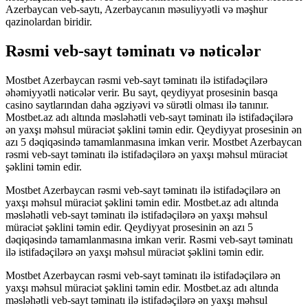
Azerbaycan veb-saytı, Azerbaycanın məsuliyyətli və məşhur
qazinolardan biridir.
Rəsmi veb-sayt təminatı və nəticələr
Mostbet Azerbaycan rəsmi veb-sayt təminatı ilə istifadəçilərə
əhəmiyyətli nəticələr verir. Bu sayt, qeydiyyat prosesinin basqa
casino saytlarından daha əgziyəvi və sürətli olması ilə tanınır.
Mostbet.az adı altında məsləhətli veb-sayt təminatı ilə istifadəçilərə
ən yaxşı məhsul müraciət şəklini təmin edir. Qeydiyyat prosesinin ən
azı 5 dəqiqəsində tamamlanmasına imkan verir. Mostbet Azerbaycan
rəsmi veb-sayt təminatı ilə istifadəçilərə ən yaxşı məhsul müraciət
şəklini təmin edir.
Mostbet Azerbaycan rəsmi veb-sayt təminatı ilə istifadəçilərə ən
yaxşı məhsul müraciət şəklini təmin edir. Mostbet.az adı altında
məsləhətli veb-sayt təminatı ilə istifadəçilərə ən yaxşı məhsul
müraciət şəklini təmin edir. Qeydiyyat prosesinin ən azı 5
dəqiqəsində tamamlanmasına imkan verir. Rəsmi veb-sayt təminatı
ilə istifadəçilərə ən yaxşı məhsul müraciət şəklini təmin edir.
Mostbet Azerbaycan rəsmi veb-sayt təminatı ilə istifadəçilərə ən
yaxşı məhsul müraciət şəklini təmin edir. Mostbet.az adı altında
məsləhətli veb-sayt təminatı ilə istifadəçilərə ən yaxşı məhsul