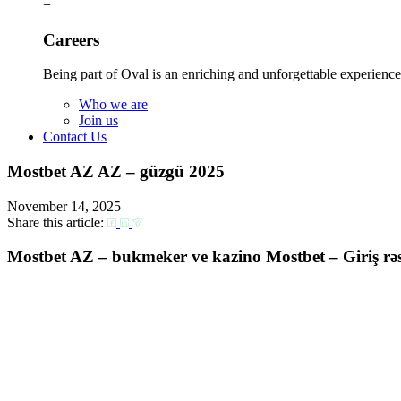
+
Careers
Being part of Oval is an enriching and unforgettable experience
Who we are
Join us
Contact Us
Mostbet AZ AZ – güzgü 2025
November 14, 2025
Share this article:
Mostbet AZ – bukmeker ve kazino Mostbet – Giriş rə