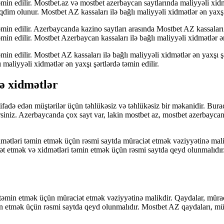
təmin edilir. Mostbet.az və mostbet azerbaycan saytlarında maliyyəli xi
im olunur. Mostbet AZ kassaları ilə bağlı maliyyəli xidmətlər ən yaxşı 
əmin edilir. Azerbaycanda kazino saytları arasında Mostbet AZ kassaları i
min edilir. Mostbet Azerbaycan kassaları ilə bağlı maliyyəli xidmətlər ən
min edilir. Mostbet AZ kassaları ilə bağlı maliyyəli xidmətlər ən yaxşı ş
 maliyyəli xidmətlər ən yaxşı şərtlərdə təmin edilir.
ə xidmətlər
də edən müştərilər üçün təhlükəsiz və təhlükəsiz bir məkanidir. Burad
rsiniz. Azerbaycanda çox sayt var, lakin mostbet az, mostbet azerbayca
ətləri təmin etmək üçün rəsmi saytda müraciət etmək vəziyyətinə mal
ət etmək və xidmətləri təmin etmək üçün rəsmi saytda qeyd olunmalıdır
təmin etmək üçün müraciət etmək vəziyyətinə malikdir. Qaydalar, müra
in etmək üçün rəsmi saytda qeyd olunmalıdır. Mostbet AZ qaydaları, mü