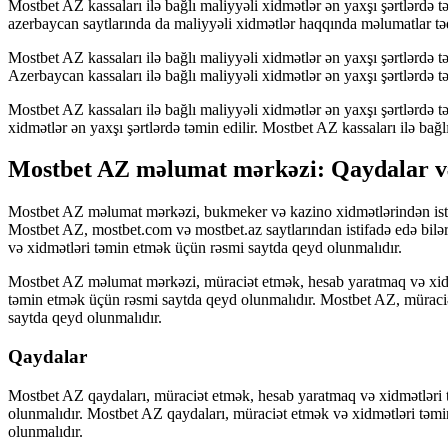
Mostbet AZ kassaları ilə bağlı maliyyəli xidmətlər ən yaxşı şərtlərdə 
azerbaycan saytlarında da maliyyəli xidmətlər haqqında məlumatlar təqd
Mostbet AZ kassaları ilə bağlı maliyyəli xidmətlər ən yaxşı şərtlərdə t
Azerbaycan kassaları ilə bağlı maliyyəli xidmətlər ən yaxşı şərtlərdə tə
Mostbet AZ kassaları ilə bağlı maliyyəli xidmətlər ən yaxşı şərtlərdə tə
xidmətlər ən yaxşı şərtlərdə təmin edilir. Mostbet AZ kassaları ilə bağlı
Mostbet AZ məlumat mərkəzi: Qaydalar v
Mostbet AZ məlumat mərkəzi, bukmeker və kazino xidmətlərindən istifa
Mostbet AZ, mostbet.com və mostbet.az saytlarından istifadə edə bilə
və xidmətləri təmin etmək üçün rəsmi saytda qeyd olunmalıdır.
Mostbet AZ məlumat mərkəzi, müraciət etmək, hesab yaratmaq və xidm
təmin etmək üçün rəsmi saytda qeyd olunmalıdır. Mostbet AZ, müraci
saytda qeyd olunmalıdır.
Qaydalar
Mostbet AZ qaydaları, müraciət etmək, hesab yaratmaq və xidmətləri 
olunmalıdır. Mostbet AZ qaydaları, müraciət etmək və xidmətləri təm
olunmalıdır.