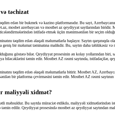
və təchizat
əqdim edən bir bukmek və kazino platformasıdır. Bu sayt, Azerbaycanın 
az, mosbet azerbaycan və mostbet az qeydiyyat saytlarından biridir. Mos
nəticələndirmələrindən istifadə etmək üçün mənimsənilən bir seçim olduğu
əminatını təqdim edən əlaqəli məlumatlarla başlayır. Saytın qarşınıqda ol
 geniş bir məlumat təminatına malikdir. Bu, saytın daha təhlükəsiz və 
lduğunu göstərə bilər. Qeydiyyat prosesinin ən kolay yollarından biri, 
aya biləcəklərini təmin edir. Mostbet AZ rəsmi saytında, istifadəçilər, qe
təminatını təqdim edən əlaqəli məlumatlarla bitirir. Mostbet AZ, Azerbay
nilən bir platforma çevirməsini təmin edir. Mostbet AZ rəsmi saytının t
r maliyyəli xidmət?
li məhsuldur. Bu saytda müraciət etdikdə, maliyyəli xidmətlərindən istif
ə təmin edilir. Qeydiyyat prosesində mostbet az qeydiyyat saytından mal