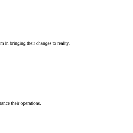
 in bringing their changes to reality.
ance their operations.