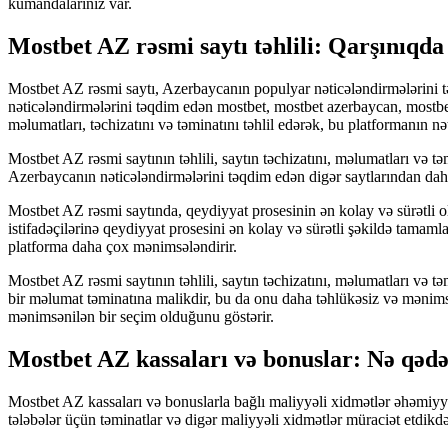
kumandalarınız var.
Mostbet AZ rəsmi saytı təhlili: Qarşınıqda 
Mostbet AZ rəsmi saytı, Azerbaycanın populyar nəticələndirmələrini t
nəticələndirmələrini təqdim edən mostbet, mostbet azerbaycan, mostbet.
məlumatları, təchizatını və təminatını təhlil edərək, bu platformanın 
Mostbet AZ rəsmi saytının təhlili, saytın təchizatını, məlumatları və t
Azerbaycanın nəticələndirmələrini təqdim edən digər saytlarından daha
Mostbet AZ rəsmi saytında, qeydiyyat prosesinin ən kolay və sürətli o
istifadəçilərinə qeydiyyat prosesini ən kolay və sürətli şəkildə tamaml
platforma daha çox mənimsələndirir.
Mostbet AZ rəsmi saytının təhlili, saytın təchizatını, məlumatları və 
bir məlumat təminatına malikdir, bu da onu daha təhlükəsiz və mənimsə
mənimsənilən bir seçim olduğunu göstərir.
Mostbet AZ kassaları və bonuslar: Nə qədə
Mostbet AZ kassaları və bonuslarla bağlı maliyyəli xidmətlər əhəmiyyət
tələbələr üçün təminatlar və digər maliyyəli xidmətlər müraciət etdikd