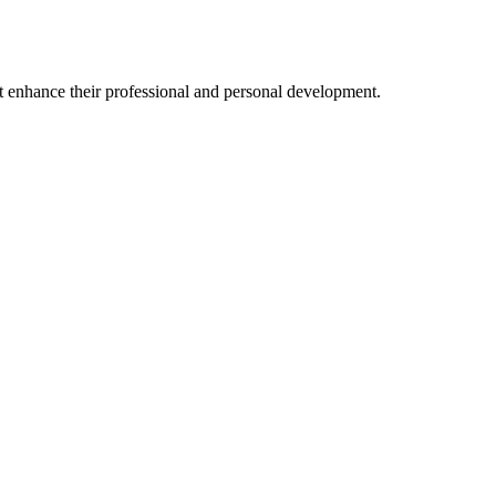
at enhance their professional and personal development.