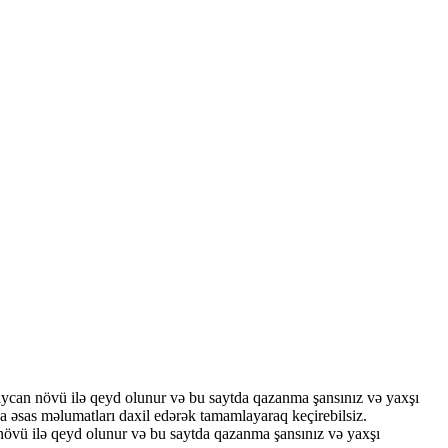
aycan növü ilə qeyd olunur və bu saytda qazanma şansınız və yaxşı
da əsas məlumatları daxil edərək tamamlayaraq keçirebilsiz.
övü ilə qeyd olunur və bu saytda qazanma şansınız və yaxşı