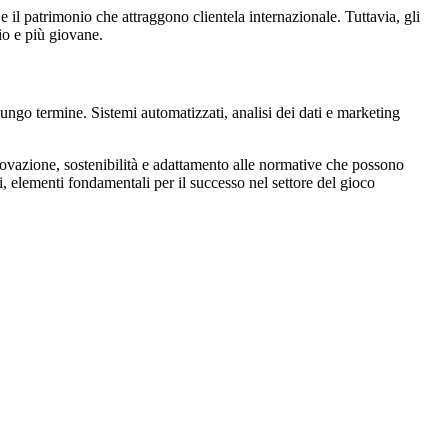
e il patrimonio che attraggono clientela internazionale. Tuttavia, gli
pio e più giovane.
lungo termine. Sistemi automatizzati, analisi dei dati e marketing
novazione, sostenibilità e adattamento alle normative che possono
li, elementi fondamentali per il successo nel settore del gioco