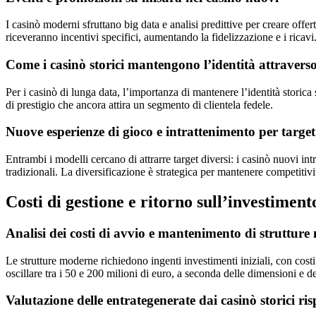
I casinò moderni sfruttano big data e analisi predittive per creare off
riceveranno incentivi specifici, aumentando la fidelizzazione e i ricavi
Come i casinò storici mantengono l’identità attraverso 
Per i casinò di lunga data, l’importanza di mantenere l’identità storica 
di prestigio che ancora attira un segmento di clientela fedele.
Nuove esperienze di gioco e intrattenimento per target
Entrambi i modelli cercano di attrarre target diversi: i casinò nuovi in
tradizionali. La diversificazione è strategica per mantenere competitiv
Costi di gestione e ritorno sull’investiment
Analisi dei costi di avvio e mantenimento di struttur
Le strutture moderne richiedono ingenti investimenti iniziali, con costi
oscillare tra i 50 e 200 milioni di euro, a seconda delle dimensioni e d
Valutazione delle entrategenerate dai casinò storici ri