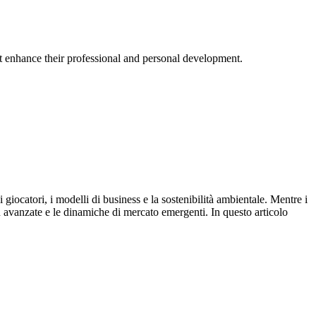
at enhance their professional and personal development.
 giocatori, i modelli di business e la sostenibilità ambientale. Mentre i
iù avanzate e le dinamiche di mercato emergenti. In questo articolo