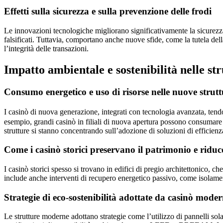
Effetti sulla sicurezza e sulla prevenzione delle frodi
Le innovazioni tecnologiche migliorano significativamente la sicurezza:
falsificati. Tuttavia, comportano anche nuove sfide, come la tutela del
l’integrità delle transazioni.
Impatto ambientale e sostenibilità nelle st
Consumo energetico e uso di risorse nelle nuove strutt
I casinò di nuova generazione, integrati con tecnologia avanzata, tend
esempio, grandi casinò in filiali di nuova apertura possono consumare f
strutture si stanno concentrando sull’adozione di soluzioni di efficienz
Come i casinò storici preservano il patrimonio e ridu
I casinò storici spesso si trovano in edifici di pregio architettonico, 
include anche interventi di recupero energetico passivo, come isolame
Strategie di eco-sostenibilità adottate da casinò moder
Le strutture moderne adottano strategie come l’utilizzo di pannelli sol