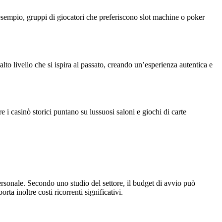
r esempio, gruppi di giocatori che preferiscono slot machine o poker
alto livello che si ispira al passato, creando un’esperienza autentica e
 i casinò storici puntano su lussuosi saloni e giochi di carte
personale. Secondo uno studio del settore, il budget di avvio può
ta inoltre costi ricorrenti significativi.