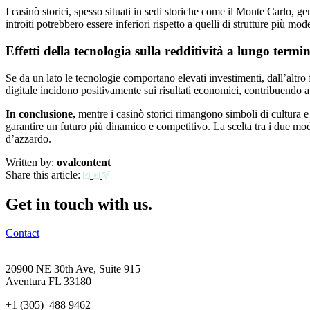
I casinò storici, spesso situati in sedi storiche come il Monte Carlo, ge
introiti potrebbero essere inferiori rispetto a quelli di strutture più 
Effetti della tecnologia sulla redditività a lungo termi
Se da un lato le tecnologie comportano elevati investimenti, dall’altro 
digitale incidono positivamente sui risultati economici, contribuendo a 
In conclusione,
mentre i casinò storici rimangono simboli di cultura e
garantire un futuro più dinamico e competitivo. La scelta tra i due model
d’azzardo.
Written by:
ovalcontent
Share this article:
Get in touch with us.
Contact
20900 NE 30th Ave, Suite 915
Aventura FL 33180
+1 (305) 488 9462