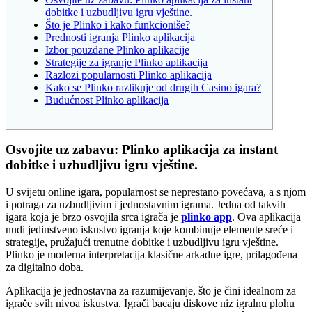
dobitke i uzbudljivu igru vještine.
Što je Plinko i kako funkcioniše?
Prednosti igranja Plinko aplikacija
Izbor pouzdane Plinko aplikacije
Strategije za igranje Plinko aplikacija
Razlozi popularnosti Plinko aplikacija
Kako se Plinko razlikuje od drugih Casino igara?
Budućnost Plinko aplikacija
Osvojite uz zabavu: Plinko aplikacija za instant
dobitke i uzbudljivu igru vještine.
U svijetu online igara, popularnost se neprestano povećava, a s njom
i potraga za uzbudljivim i jednostavnim igrama. Jedna od takvih
igara koja je brzo osvojila srca igrača je
plinko app
. Ova aplikacija
nudi jedinstveno iskustvo igranja koje kombinuje elemente sreće i
strategije, pružajući trenutne dobitke i uzbudljivu igru vještine.
Plinko je moderna interpretacija klasične arkadne igre, prilagođena
za digitalno doba.
Aplikacija je jednostavna za razumijevanje, što je čini idealnom za
igrače svih nivoa iskustva. Igrači bacaju diskove niz igralnu plohu