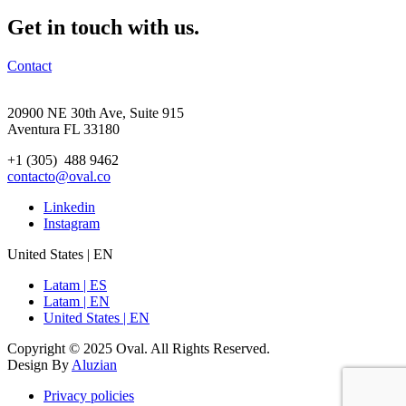
Get in touch with us.
Contact
20900 NE 30th Ave, Suite 915
Aventura FL 33180
+1 (305) 488 9462
contacto@oval.co
Linkedin
Instagram
United States | EN
Latam | ES
Latam | EN
United States | EN
Copyright © 2025 Oval. All Rights Reserved.
Design By
Aluzian
Privacy policies