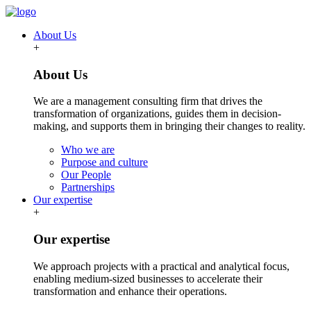
About Us
+
About Us
We are a management consulting firm that drives the
transformation of organizations, guides them in decision-
making, and supports them in bringing their changes to reality.
Who we are
Purpose and culture
Our People
Partnerships
Our expertise
+
Our expertise
We approach projects with a practical and analytical focus,
enabling medium-sized businesses to accelerate their
transformation and enhance their operations.