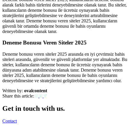
alarak farklı bahis türlerini deneyebilmesine olanak tanır. Bu siteler,
kullanıcıların deneme bonusu ile ücretsiz oynayarak bahis
stratejilerini geliştirebilmesine ve deneyimlerini artırabilmesine
olanak tanır. Deneme bonusu veren siteler 2025, kullanıcıların
güvenli bir ortamda deneme bonusu ile bahis oyunlarını
deneyebilmesine olanak tanır.
Deneme Bonusu Veren Siteler 2025
Deneme bonusu veren siteler 2025 arasında en iyi çevrimsiz bahis
siteleri arasında, güvenilir ve güvenli platformlar yer almaktadır. Bu
siteler, kullanıcıların deneme bonusu ile ücretsiz oynayarak bahis
dünyasına adım atabilmesine olanak tanır. Deneme bonusu veren
siteler 2025, kullanıcıların deneme bonusu ile bahis oyunlarını
deneyebilmesine ve stratejilerini geliştirebilmesine yardımcı olur.
Written by:
ovalcontent
Share this article:
Get in touch with us.
Contact