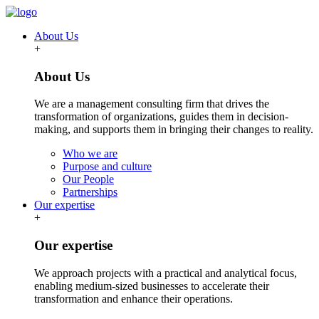
About Us
+
About Us
We are a management consulting firm that drives the
transformation of organizations, guides them in decision-
making, and supports them in bringing their changes to reality.
Who we are
Purpose and culture
Our People
Partnerships
Our expertise
+
Our expertise
We approach projects with a practical and analytical focus,
enabling medium-sized businesses to accelerate their
transformation and enhance their operations.