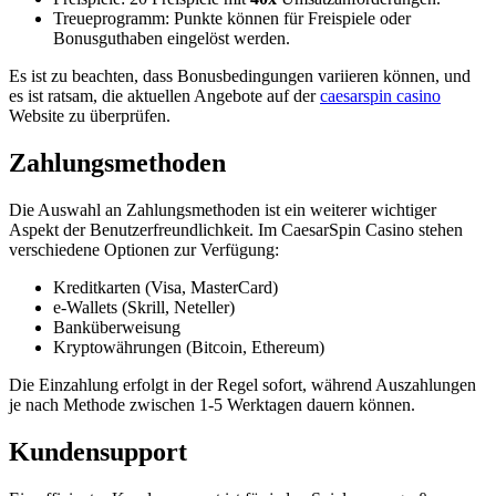
Treueprogramm: Punkte können für Freispiele oder
Bonusguthaben eingelöst werden.
Es ist zu beachten, dass Bonusbedingungen variieren können, und
es ist ratsam, die aktuellen Angebote auf der
caesarspin casino
Website zu überprüfen.
Zahlungsmethoden
Die Auswahl an Zahlungsmethoden ist ein weiterer wichtiger
Aspekt der Benutzerfreundlichkeit. Im CaesarSpin Casino stehen
verschiedene Optionen zur Verfügung:
Kreditkarten (Visa, MasterCard)
e-Wallets (Skrill, Neteller)
Banküberweisung
Kryptowährungen (Bitcoin, Ethereum)
Die Einzahlung erfolgt in der Regel sofort, während Auszahlungen
je nach Methode zwischen 1-5 Werktagen dauern können.
Kundensupport