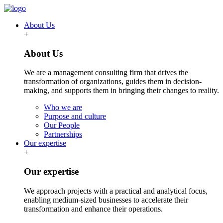
About Us
+
About Us
We are a management consulting firm that drives the
transformation of organizations, guides them in decision-
making, and supports them in bringing their changes to reality.
Who we are
Purpose and culture
Our People
Partnerships
Our expertise
+
Our expertise
We approach projects with a practical and analytical focus,
enabling medium-sized businesses to accelerate their
transformation and enhance their operations.