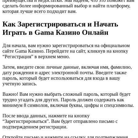
преимущества и недостатки. Мы надеем, что это поможет вам
сделать более информированный выбор и найти платформу,
которая лучше всего подходит вам.
Как Зарегистрироваться и Начать
Играть в Gama Казино Онлайн
Для начала, вам нужно зарегистрироваться на официальном
сайте Gama Казино. Перейдите на сайт, кликнув на кнопку
“Регистрация” в верхнем меню.
Затем, введите свои личные данные, включая имя, фамилию,
дату рождения и адрес электронной почты. Введите также
пароль, который будет использоваться для входа в вашу
учетную запись.
Важно! Вам нужно выбрать сложный пароль, который будет
трудно угадать для других. Пароль должен содержать как
минимум 8 символов, включая буквы, цифры и спецсимволы.
После ввода данных, нажмите на кнопку
“Зарегистрироваться”. Вам будет отправлено письмо с
подтверждением регистрации.
Откройте письмо и нажмите на ссылку для подтверждения.