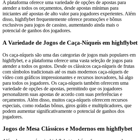
A plataforma oferece uma variedade de opções de apostas para
atender a todos os orçamentos, desde apostas mínimas para
iniciantes até apostas de alto valor para jogadores experientes. Além
disso, highflybet frequentemente oferece promoções e bônus
exclusivos para jogos de cassino, aumentando ainda mais o
potencial de ganhos dos jogadores.
A Variedade de Jogos de Caça-Níqueis em highflybet
Os caça-níqueis são uma das categorias de jogos mais populares em
highflybet, e a plataforma oferece uma vasta seleção de jogos para
atender a todos os gostos. Desde os clássicos caça-níqueis de frutas
com símbolos tradicionais até os mais modernos caça-níqueis de
vídeo com gráficos impressionantes e recursos inovadores, há algo
para todos os jogadores. Os caça-níqueis também oferecem uma
variedade de opções de apostas, permitindo que os jogadores
personalizem suas apostas de acordo com suas preferências e
orçamentos. Além disso, muitos caça-níqueis oferecem recursos
especiais, como rodadas bônus, giros grátis e multiplicadores, que
podem aumentar significativamente o potencial de ganhos dos
jogadores.
Jogos de Mesa Clássicos e Modernos em highflybet