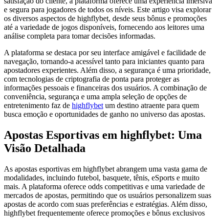
satisfação do cliente, a plataforma oferece uma experiência imersiva
e segura para jogadores de todos os níveis. Este artigo visa explorar
os diversos aspectos de highflybet, desde seus bônus e promoções
até a variedade de jogos disponíveis, fornecendo aos leitores uma
análise completa para tomar decisões informadas.
A plataforma se destaca por seu interface amigável e facilidade de
navegação, tornando-a acessível tanto para iniciantes quanto para
apostadores experientes. Além disso, a segurança é uma prioridade,
com tecnologias de criptografia de ponta para proteger as
informações pessoais e financeiras dos usuários. A combinação de
conveniência, segurança e uma ampla seleção de opções de
entretenimento faz de
highflybet
um destino atraente para quem
busca emoção e oportunidades de ganho no universo das apostas.
Apostas Esportivas em highflybet: Uma
Visão Detalhada
As apostas esportivas em highflybet abrangem uma vasta gama de
modalidades, incluindo futebol, basquete, tênis, eSports e muito
mais. A plataforma oferece odds competitivas e uma variedade de
mercados de apostas, permitindo que os usuários personalizem suas
apostas de acordo com suas preferências e estratégias. Além disso,
highflybet frequentemente oferece promoções e bônus exclusivos