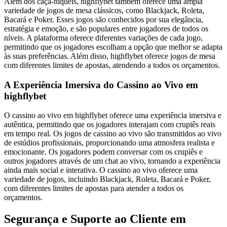
Além dos caça-níqueis, highflybet também oferece uma ampla
variedade de jogos de mesa clássicos, como Blackjack, Roleta,
Bacará e Poker. Esses jogos são conhecidos por sua elegância,
estratégia e emoção, e são populares entre jogadores de todos os
níveis. A plataforma oferece diferentes variações de cada jogo,
permitindo que os jogadores escolham a opção que melhor se adapta
às suas preferências. Além disso, highflybet oferece jogos de mesa
com diferentes limites de apostas, atendendo a todos os orçamentos.
A Experiência Imersiva do Cassino ao Vivo em
highflybet
O cassino ao vivo em highflybet oferece uma experiência imersiva e
autêntica, permitindo que os jogadores interajam com crupiês reais
em tempo real. Os jogos de cassino ao vivo são transmitidos ao vivo
de estúdios profissionais, proporcionando uma atmosfera realista e
emocionante. Os jogadores podem conversar com os crupiês e
outros jogadores através de um chat ao vivo, tornando a experiência
ainda mais social e interativa. O cassino ao vivo oferece uma
variedade de jogos, incluindo Blackjack, Roleta, Bacará e Poker,
com diferentes limites de apostas para atender a todos os
orçamentos.
Segurança e Suporte ao Cliente em