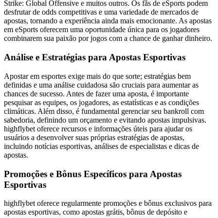
Strike: Global Offensive e muitos outros. Os fãs de eSports podem
desfrutar de odds competitivas e uma variedade de mercados de
apostas, tornando a experiência ainda mais emocionante. As apostas
em eSports oferecem uma oportunidade única para os jogadores
combinarem sua paixão por jogos com a chance de ganhar dinheiro.
Análise e Estratégias para Apostas Esportivas
Apostar em esportes exige mais do que sorte; estratégias bem
definidas e uma análise cuidadosa são cruciais para aumentar as
chances de sucesso. Antes de fazer uma aposta, é importante
pesquisar as equipes, os jogadores, as estatísticas e as condições
climáticas. Além disso, é fundamental gerenciar seu bankroll com
sabedoria, definindo um orçamento e evitando apostas impulsivas.
highflybet oferece recursos e informações úteis para ajudar os
usuários a desenvolver suas próprias estratégias de apostas,
incluindo notícias esportivas, análises de especialistas e dicas de
apostas.
Promoções e Bônus Específicos para Apostas
Esportivas
highflybet oferece regularmente promoções e bônus exclusivos para
apostas esportivas, como apostas grátis, bônus de depósito e