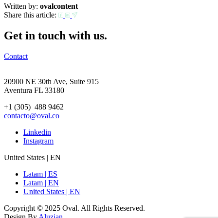
Written by:
ovalcontent
Share this article:
Get in touch with us.
Contact
20900 NE 30th Ave, Suite 915
Aventura FL 33180
+1 (305) 488 9462
contacto@oval.co
Linkedin
Instagram
United States | EN
Latam | ES
Latam | EN
United States | EN
Copyright © 2025 Oval. All Rights Reserved.
Design By
Aluzian