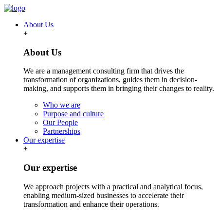
About Us
+
About Us
We are a management consulting firm that drives the
transformation of organizations, guides them in decision-
making, and supports them in bringing their changes to reality.
Who we are
Purpose and culture
Our People
Partnerships
Our expertise
+
Our expertise
We approach projects with a practical and analytical focus,
enabling medium-sized businesses to accelerate their
transformation and enhance their operations.