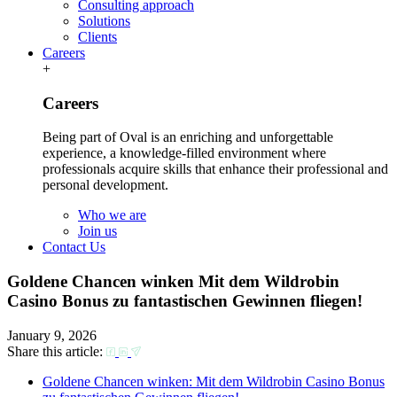
Consulting approach
Solutions
Clients
Careers
+
Careers
Being part of Oval is an enriching and unforgettable
experience, a knowledge-filled environment where
professionals acquire skills that enhance their professional and
personal development.
Who we are
Join us
Contact Us
Goldene Chancen winken Mit dem Wildrobin
Casino Bonus zu fantastischen Gewinnen fliegen!
January 9, 2026
Share this article:
Goldene Chancen winken: Mit dem Wildrobin Casino Bonus