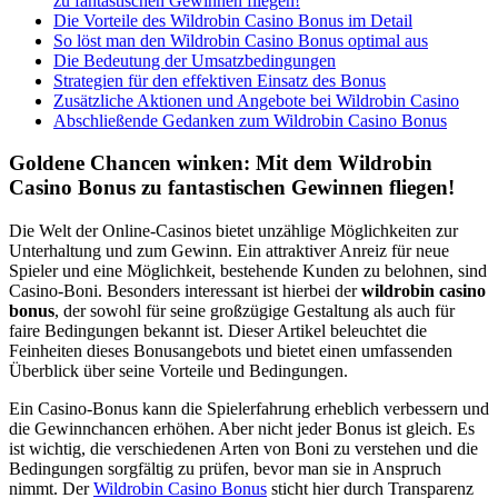
zu fantastischen Gewinnen fliegen!
Die Vorteile des Wildrobin Casino Bonus im Detail
So löst man den Wildrobin Casino Bonus optimal aus
Die Bedeutung der Umsatzbedingungen
Strategien für den effektiven Einsatz des Bonus
Zusätzliche Aktionen und Angebote bei Wildrobin Casino
Abschließende Gedanken zum Wildrobin Casino Bonus
Goldene Chancen winken: Mit dem Wildrobin
Casino Bonus zu fantastischen Gewinnen fliegen!
Die Welt der Online-Casinos bietet unzählige Möglichkeiten zur
Unterhaltung und zum Gewinn. Ein attraktiver Anreiz für neue
Spieler und eine Möglichkeit, bestehende Kunden zu belohnen, sind
Casino-Boni. Besonders interessant ist hierbei der
wildrobin casino
bonus
, der sowohl für seine großzügige Gestaltung als auch für
faire Bedingungen bekannt ist. Dieser Artikel beleuchtet die
Feinheiten dieses Bonusangebots und bietet einen umfassenden
Überblick über seine Vorteile und Bedingungen.
Ein Casino-Bonus kann die Spielerfahrung erheblich verbessern und
die Gewinnchancen erhöhen. Aber nicht jeder Bonus ist gleich. Es
ist wichtig, die verschiedenen Arten von Boni zu verstehen und die
Bedingungen sorgfältig zu prüfen, bevor man sie in Anspruch
nimmt. Der
Wildrobin Casino Bonus
sticht hier durch Transparenz