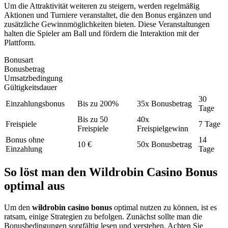
Um die Attraktivität weiteren zu steigern, werden regelmäßig
Aktionen und Turniere veranstaltet, die den Bonus ergänzen und
zusätzliche Gewinnmöglichkeiten bieten. Diese Veranstaltungen
halten die Spieler am Ball und fördern die Interaktion mit der
Plattform.
Bonusart
Bonusbetrag
Umsatzbedingung
Gültigkeitsdauer
30
Einzahlungsbonus
Bis zu 200%
35x Bonusbetrag
Tage
Bis zu 50
40x
Freispiele
7 Tage
Freispiele
Freispielgewinn
Bonus ohne
14
10 €
50x Bonusbetrag
Einzahlung
Tage
So löst man den Wildrobin Casino Bonus
optimal aus
Um den
wildrobin casino bonus
optimal nutzen zu können, ist es
ratsam, einige Strategien zu befolgen. Zunächst sollte man die
Bonusbedingungen sorgfältig lesen und verstehen. Achten Sie