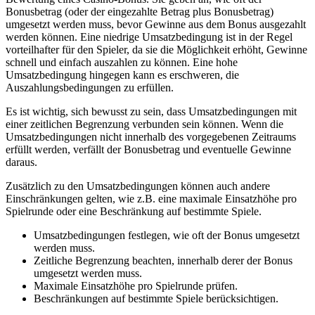
Bonusbetrag (oder der eingezahlte Betrag plus Bonusbetrag)
umgesetzt werden muss, bevor Gewinne aus dem Bonus ausgezahlt
werden können. Eine niedrige Umsatzbedingung ist in der Regel
vorteilhafter für den Spieler, da sie die Möglichkeit erhöht, Gewinne
schnell und einfach auszahlen zu können. Eine hohe
Umsatzbedingung hingegen kann es erschweren, die
Auszahlungsbedingungen zu erfüllen.
Es ist wichtig, sich bewusst zu sein, dass Umsatzbedingungen mit
einer zeitlichen Begrenzung verbunden sein können. Wenn die
Umsatzbedingungen nicht innerhalb des vorgegebenen Zeitraums
erfüllt werden, verfällt der Bonusbetrag und eventuelle Gewinne
daraus.
Zusätzlich zu den Umsatzbedingungen können auch andere
Einschränkungen gelten, wie z.B. eine maximale Einsatzhöhe pro
Spielrunde oder eine Beschränkung auf bestimmte Spiele.
Umsatzbedingungen festlegen, wie oft der Bonus umgesetzt
werden muss.
Zeitliche Begrenzung beachten, innerhalb derer der Bonus
umgesetzt werden muss.
Maximale Einsatzhöhe pro Spielrunde prüfen.
Beschränkungen auf bestimmte Spiele berücksichtigen.