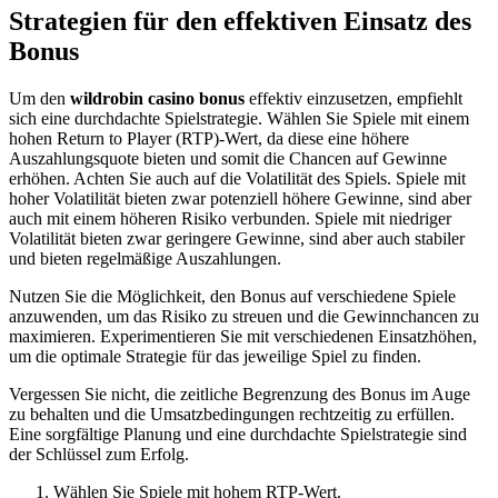
Strategien für den effektiven Einsatz des
Bonus
Um den
wildrobin casino bonus
effektiv einzusetzen, empfiehlt
sich eine durchdachte Spielstrategie. Wählen Sie Spiele mit einem
hohen Return to Player (RTP)-Wert, da diese eine höhere
Auszahlungsquote bieten und somit die Chancen auf Gewinne
erhöhen. Achten Sie auch auf die Volatilität des Spiels. Spiele mit
hoher Volatilität bieten zwar potenziell höhere Gewinne, sind aber
auch mit einem höheren Risiko verbunden. Spiele mit niedriger
Volatilität bieten zwar geringere Gewinne, sind aber auch stabiler
und bieten regelmäßige Auszahlungen.
Nutzen Sie die Möglichkeit, den Bonus auf verschiedene Spiele
anzuwenden, um das Risiko zu streuen und die Gewinnchancen zu
maximieren. Experimentieren Sie mit verschiedenen Einsatzhöhen,
um die optimale Strategie für das jeweilige Spiel zu finden.
Vergessen Sie nicht, die zeitliche Begrenzung des Bonus im Auge
zu behalten und die Umsatzbedingungen rechtzeitig zu erfüllen.
Eine sorgfältige Planung und eine durchdachte Spielstrategie sind
der Schlüssel zum Erfolg.
Wählen Sie Spiele mit hohem RTP-Wert.