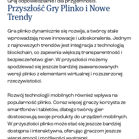
Graj odpowiedzialnie i dla przyjemności.
Przyszłość Gry Plinko i Nowe
Trendy
Gra plinko dynamicznie się rozwija, a twórcy stale
wprowadzają nowe innowacje i udoskonalenia. Jednym
z najnowszych trendów jest integracja z technologią
blockchain, co zapewnia większą transparentność i
bezpieczeństwo gier. W przyszłości możemy
spodziewać się jeszcze bardziej zaawansowanych
wersji plinko z elementami wirtualnej i rozszerzonej
rzeczywistości.
Rozwój technologii mobilnych również wpływa na
popularność plinko. Coraz więcej graczy korzysta ze
smartfonów i tabletów, dlatego twórcy gier
dostosowują swoje produkty do urządzeń mobilnych.
W przyszłości plinko może stać się jeszcze bardziej
dostępna i interaktywna, oferując graczom jeszcze
więcej emocji i możliwości wygranej.