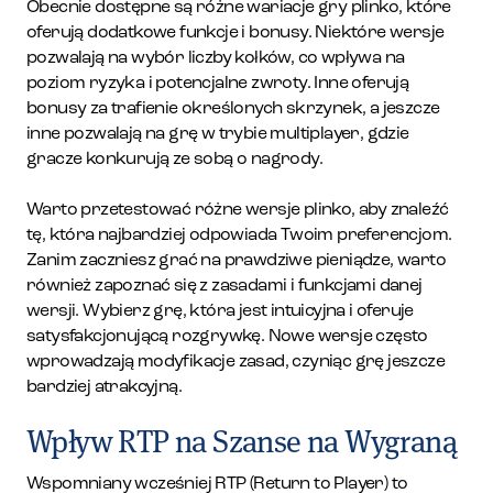
Obecnie dostępne są różne wariacje gry plinko, które
oferują dodatkowe funkcje i bonusy. Niektóre wersje
pozwalają na wybór liczby kołków, co wpływa na
poziom ryzyka i potencjalne zwroty. Inne oferują
bonusy za trafienie określonych skrzynek, a jeszcze
inne pozwalają na grę w trybie multiplayer, gdzie
gracze konkurują ze sobą o nagrody.
Warto przetestować różne wersje plinko, aby znaleźć
tę, która najbardziej odpowiada Twoim preferencjom.
Zanim zaczniesz grać na prawdziwe pieniądze, warto
również zapoznać się z zasadami i funkcjami danej
wersji. Wybierz grę, która jest intuicyjna i oferuje
satysfakcjonującą rozgrywkę. Nowe wersje często
wprowadzają modyfikacje zasad, czyniąc grę jeszcze
bardziej atrakcyjną.
Wpływ RTP na Szanse na Wygraną
Wspomniany wcześniej RTP (Return to Player) to