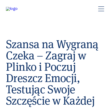
Szansa na Wygraną
Czeka – Zagraj w
Plinko i Poczuj
Dreszcz Emocji,
Testując Swoje
Szczęście w Każdej