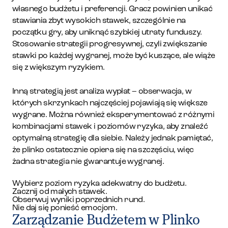
własnego budżetu i preferencji. Gracz powinien unikać
stawiania zbyt wysokich stawek, szczególnie na
początku gry, aby uniknąć szybkiej utraty funduszy.
Stosowanie strategii progresywnej, czyli zwiększanie
stawki po każdej wygranej, może być kuszące, ale wiąże
się z większym ryzykiem.
Inną strategią jest analiza wypłat – obserwacja, w
których skrzynkach najczęściej pojawiają się większe
wygrane. Można również eksperymentować z różnymi
kombinacjami stawek i poziomów ryzyka, aby znaleźć
optymalną strategię dla siebie. Należy jednak pamiętać,
że plinko ostatecznie opiera się na szczęściu, więc
żadna strategia nie gwarantuje wygranej.
Wybierz poziom ryzyka adekwatny do budżetu.
Zacznij od małych stawek.
Obserwuj wyniki poprzednich rund.
Nie daj się ponieść emocjom.
Zarządzanie Budżetem w Plinko