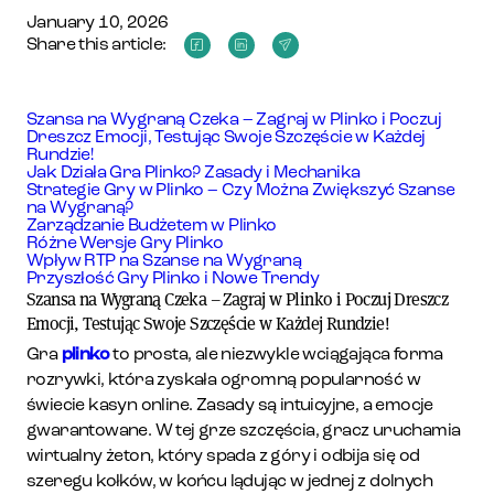
January 10, 2026
Share this article:
Szansa na Wygraną Czeka – Zagraj w Plinko i Poczuj
Dreszcz Emocji, Testując Swoje Szczęście w Każdej
Rundzie!
Jak Działa Gra Plinko? Zasady i Mechanika
Strategie Gry w Plinko – Czy Można Zwiększyć Szanse
na Wygraną?
Zarządzanie Budżetem w Plinko
Różne Wersje Gry Plinko
Wpływ RTP na Szanse na Wygraną
Przyszłość Gry Plinko i Nowe Trendy
Szansa na Wygraną Czeka – Zagraj w Plinko i Poczuj Dreszcz
Emocji, Testując Swoje Szczęście w Każdej Rundzie!
Gra
plinko
to prosta, ale niezwykle wciągająca forma
rozrywki, która zyskała ogromną popularność w
świecie kasyn online. Zasady są intuicyjne, a emocje
gwarantowane. W tej grze szczęścia, gracz uruchamia
wirtualny żeton, który spada z góry i odbija się od
szeregu kołków, w końcu lądując w jednej z dolnych