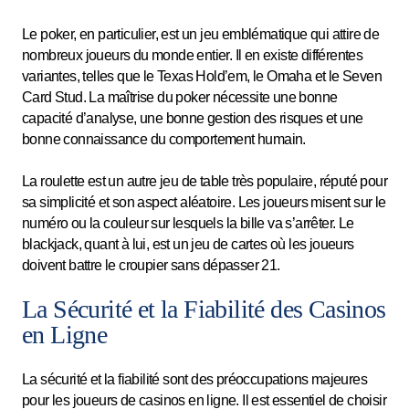
Le poker, en particulier, est un jeu emblématique qui attire de
nombreux joueurs du monde entier. Il en existe différentes
variantes, telles que le Texas Hold’em, le Omaha et le Seven
Card Stud. La maîtrise du poker nécessite une bonne
capacité d’analyse, une bonne gestion des risques et une
bonne connaissance du comportement humain.
La roulette est un autre jeu de table très populaire, réputé pour
sa simplicité et son aspect aléatoire. Les joueurs misent sur le
numéro ou la couleur sur lesquels la bille va s’arrêter. Le
blackjack, quant à lui, est un jeu de cartes où les joueurs
doivent battre le croupier sans dépasser 21.
La Sécurité et la Fiabilité des Casinos
en Ligne
La sécurité et la fiabilité sont des préoccupations majeures
pour les joueurs de casinos en ligne. Il est essentiel de choisir