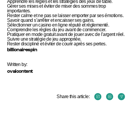
Apprendre les règles et les stratégies des jeux de table.
Gérer ses mises et éviter de miser des sommes trop
importantes.
Rester calme et ne pas se laisser emporter par ses émotions.
Savoir quand s’arrêter et encaisser ses gains.
Sélectionner un casino en ligne réputé et réglementé.
Comprendre les règles du jeu avant de commencer.
Pratiquer en mode gratuit avant de jouer avec de l’argent réel.
Suivre une stratégie de jeu appropriée.
Rester discipliné et éviter de courir après ses pertes.
billionairespin
Written by:
ovalcontent
Share this article: