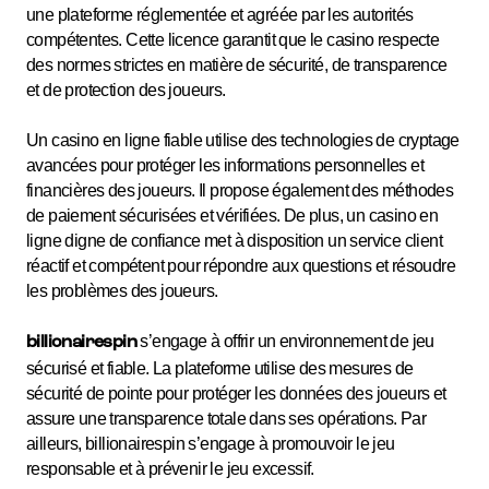
une plateforme réglementée et agréée par les autorités
compétentes. Cette licence garantit que le casino respecte
des normes strictes en matière de sécurité, de transparence
et de protection des joueurs.
Un casino en ligne fiable utilise des technologies de cryptage
avancées pour protéger les informations personnelles et
financières des joueurs. Il propose également des méthodes
de paiement sécurisées et vérifiées. De plus, un casino en
ligne digne de confiance met à disposition un service client
réactif et compétent pour répondre aux questions et résoudre
les problèmes des joueurs.
s’engage à offrir un environnement de jeu
billionairespin
sécurisé et fiable. La plateforme utilise des mesures de
sécurité de pointe pour protéger les données des joueurs et
assure une transparence totale dans ses opérations. Par
ailleurs, billionairespin s’engage à promouvoir le jeu
responsable et à prévenir le jeu excessif.