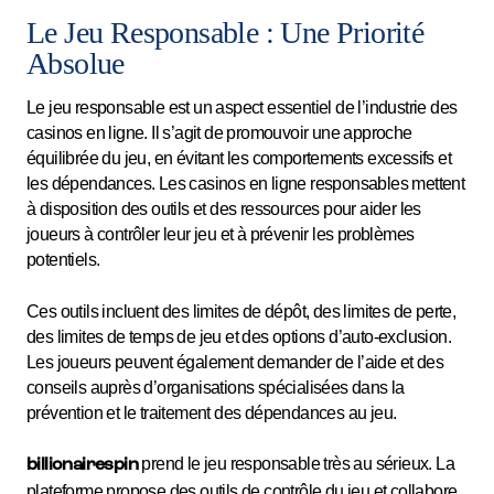
Le Jeu Responsable : Une Priorité
Absolue
Le jeu responsable est un aspect essentiel de l’industrie des
casinos en ligne. Il s’agit de promouvoir une approche
équilibrée du jeu, en évitant les comportements excessifs et
les dépendances. Les casinos en ligne responsables mettent
à disposition des outils et des ressources pour aider les
joueurs à contrôler leur jeu et à prévenir les problèmes
potentiels.
Ces outils incluent des limites de dépôt, des limites de perte,
des limites de temps de jeu et des options d’auto-exclusion.
Les joueurs peuvent également demander de l’aide et des
conseils auprès d’organisations spécialisées dans la
prévention et le traitement des dépendances au jeu.
prend le jeu responsable très au sérieux. La
billionairespin
plateforme propose des outils de contrôle du jeu et collabore