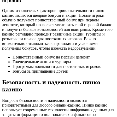
игроков
Одним из ключевых факторов привлекательности пинко
казино являются щедрые бонусы и акции. Новые игроки
обычно получают приветственный бонус при первом
депозите, который позволяет увеличить свой игровой баланс
и получить больше возможностей для выигрыша. Кроме того,
казино регулярно проводит различные акции, турниры и
розыгрыши призов для постоянных игроков. Важно
внимательно ознакомиться с правилами и условиями
получения бонусов, чтобы избежать недоразумений.
Приветственный бонус на первый депозит.
Еженедельные акции и турниры.
Программы лояльности для постоянных игроков.
Бонусы за приглашение друзей.
Безопасность и надежность пинко
казино
Вопросы безопасности и надежности являются
приоритетными для любого онлайн-казино. Пинко казино
использует современные технологии шифрования данных для
защиты информации о пользователях и финансовых