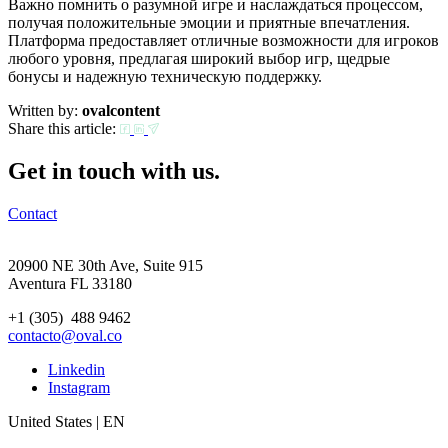
Важно помнить о разумной игре и наслаждаться процессом,
получая положительные эмоции и приятные впечатления.
Платформа предоставляет отличные возможности для игроков
любого уровня, предлагая широкий выбор игр, щедрые
бонусы и надежную техническую поддержку.
Written by:
ovalcontent
Share this article:
Get in touch with us.
Contact
20900 NE 30th Ave, Suite 915
Aventura FL 33180
+1 (305) 488 9462
contacto@oval.co
Linkedin
Instagram
United States | EN