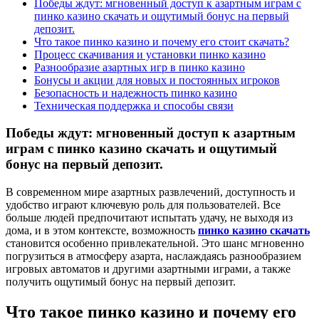
Победы ждут: мгновенный доступ к азартным играм с
пинко казино скачать и ощутимый бонус на первый
депозит.
Что такое пинко казино и почему его стоит скачать?
Процесс скачивания и установки пинко казино
Разнообразие азартных игр в пинко казино
Бонусы и акции для новых и постоянных игроков
Безопасность и надежность пинко казино
Техническая поддержка и способы связи
Победы ждут: мгновенный доступ к азартным
играм с пинко казино скачать и ощутимый
бонус на первый депозит.
В современном мире азартных развлечений, доступность и
удобство играют ключевую роль для пользователей. Все
больше людей предпочитают испытать удачу, не выходя из
дома, и в этом контексте, возможность
пинко казино скачать
становится особенно привлекательной. Это шанс мгновенно
погрузиться в атмосферу азарта, наслаждаясь разнообразием
игровых автоматов и другими азартными играми, а также
получить ощутимый бонус на первый депозит.
Что такое пинко казино и почему его