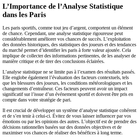
L’Importance de l’Analyse Statistique
dans les Paris
Les paris sportifs, comme tout jeu d’argent, comportent un élément
de chance. Cependant, une analyse statistique rigoureuse peut
considérablement améliorer vos chances de succès. L’exploitation
des données historiques, des statistiques des joueurs et des tendances
du marché permet d’identifier les paris à forte valeur ajoutée. Cela
implique de collecter des informations pertinentes, de les analyser de
manière critique et de tirer des conclusions éclairées.
L’analyse statistique ne se limite pas à l’examen des résultats passés.
Elle englobe également l’évaluation des facteurs contextuels, tels
que les blessures des joueurs, les conditions météorologiques et les
changements d’entraîneur. Ces facteurs peuvent avoir un impact
significatif sur l’issue d’un événement sportif et doivent être pris en
compte dans votre stratégie de pari.
Il est crucial de développer un système d’analyse statistique cohérent
et de s’en tenir à celui-ci. Évitez de vous laisser influencer par vos
émotions ou par les opinions des autres. L’objectif est de prendre des
décisions rationnelles basées sur des données objectives et de
maximiser vos chances de réaliser des bénéfices à long terme.