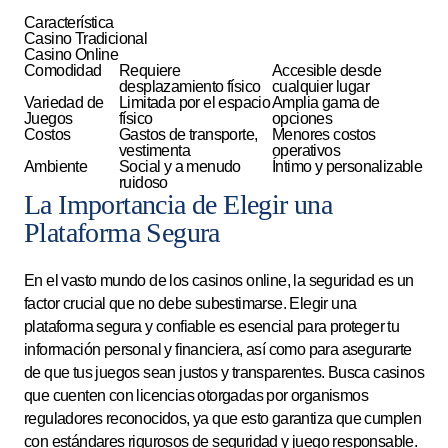
Característica
Casino Tradicional
Casino Online
Comodidad
Requiere
Accesible desde
desplazamiento físico
cualquier lugar
Variedad de
Limitada por el espacio
Amplia gama de
Juegos
físico
opciones
Costos
Gastos de transporte,
Menores costos
vestimenta
operativos
Ambiente
Social y a menudo
Íntimo y personalizable
ruidoso
La Importancia de Elegir una
Plataforma Segura
En el vasto mundo de los casinos online, la seguridad es un
factor crucial que no debe subestimarse. Elegir una
plataforma segura y confiable es esencial para proteger tu
información personal y financiera, así como para asegurarte
de que tus juegos sean justos y transparentes. Busca casinos
que cuenten con licencias otorgadas por organismos
reguladores reconocidos, ya que esto garantiza que cumplen
con estándares rigurosos de seguridad y juego responsable.