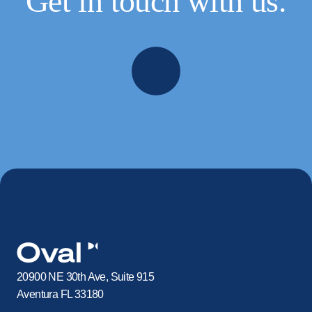
Get in touch with us.
20900 NE 30th Ave, Suite 915
Aventura FL 33180