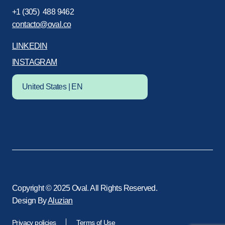
+1 (305) 488 9462
contacto@oval.co
LINKEDIN
INSTAGRAM
United States | EN
Latam | ES
Latam | EN
United States | EN
Copyright © 2025 Oval. All Rights Reserved.
Design By
Aluzian
Privacy policies
Terms of Use