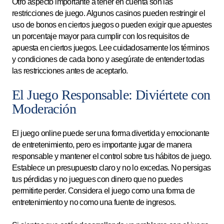
Otro aspecto importante a tener en cuenta son las
restricciones de juego. Algunos casinos pueden restringir el
uso de bonos en ciertos juegos o pueden exigir que apuestes
un porcentaje mayor para cumplir con los requisitos de
apuesta en ciertos juegos. Lee cuidadosamente los términos
y condiciones de cada bono y asegúrate de entender todas
las restricciones antes de aceptarlo.
El Juego Responsable: Diviértete con
Moderación
El juego online puede ser una forma divertida y emocionante
de entretenimiento, pero es importante jugar de manera
responsable y mantener el control sobre tus hábitos de juego.
Establece un presupuesto claro y no lo excedas. No persigas
tus pérdidas y no juegues con dinero que no puedes
permitirte perder. Considera el juego como una forma de
entretenimiento y no como una fuente de ingresos.