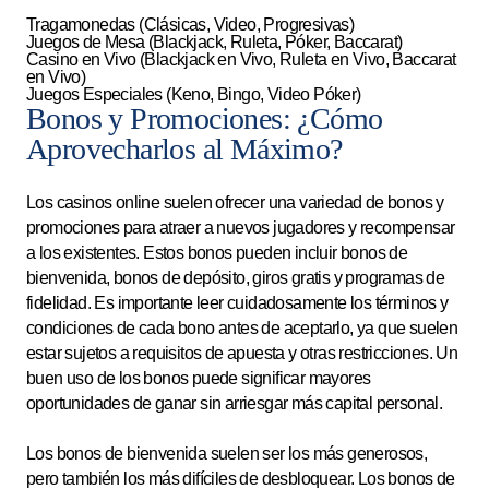
Tragamonedas (Clásicas, Video, Progresivas)
Juegos de Mesa (Blackjack, Ruleta, Póker, Baccarat)
Casino en Vivo (Blackjack en Vivo, Ruleta en Vivo, Baccarat
en Vivo)
Juegos Especiales (Keno, Bingo, Video Póker)
Bonos y Promociones: ¿Cómo
Aprovecharlos al Máximo?
Los casinos online suelen ofrecer una variedad de bonos y
promociones para atraer a nuevos jugadores y recompensar
a los existentes. Estos bonos pueden incluir bonos de
bienvenida, bonos de depósito, giros gratis y programas de
fidelidad. Es importante leer cuidadosamente los términos y
condiciones de cada bono antes de aceptarlo, ya que suelen
estar sujetos a requisitos de apuesta y otras restricciones. Un
buen uso de los bonos puede significar mayores
oportunidades de ganar sin arriesgar más capital personal.
Los bonos de bienvenida suelen ser los más generosos,
pero también los más difíciles de desbloquear. Los bonos de