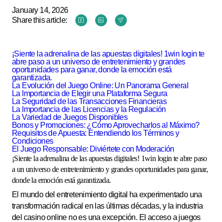
January 14, 2026
Share this article:
¡Siente la adrenalina de las apuestas digitales! 1win login te
abre paso a un universo de entretenimiento y grandes
oportunidades para ganar, donde la emoción está
garantizada.
La Evolución del Juego Online: Un Panorama General
La Importancia de Elegir una Plataforma Segura
La Seguridad de las Transacciones Financieras
La Importancia de las Licencias y la Regulación
La Variedad de Juegos Disponibles
Bonos y Promociones: ¿Cómo Aprovecharlos al Máximo?
Requisitos de Apuesta: Entendiendo los Términos y
Condiciones
El Juego Responsable: Diviértete con Moderación
¡Siente la adrenalina de las apuestas digitales! 1win login te abre paso
a un universo de entretenimiento y grandes oportunidades para ganar,
donde la emoción está garantizada.
El mundo del entretenimiento digital ha experimentado una
transformación radical en las últimas décadas, y la industria
del casino online no es una excepción. El acceso a juegos