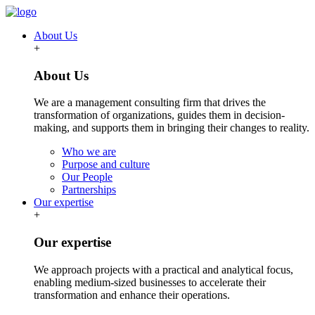
About Us
+
About Us
We are a management consulting firm that drives the
transformation of organizations, guides them in decision-
making, and supports them in bringing their changes to reality.
Who we are
Purpose and culture
Our People
Partnerships
Our expertise
+
Our expertise
We approach projects with a practical and analytical focus,
enabling medium-sized businesses to accelerate their
transformation and enhance their operations.