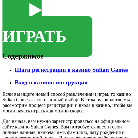
▶️
ИГРАТЬ
Содержимое
Шаги регистрации в казино Sultan Games
Вход в казино: инструкция
Если вы ищете новый способ развлечения и игры, то казино
Sultan Games – это отличный выбор. В этом руководстве мы
рассмотрим процесс регистрации и входа в казино, чтобы вы
могли начать играть как можно скорее.
Для начала, вам нужно зарегистрироваться на официальном
сайте казино Sultan Games. Вам потребуется ввести свои
личные данные, включая имя, фамилию, дату рождения и
адрес электронной почты. Вам также нужно выбрать пароль,