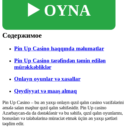
▶️ OYNA
Содержимое
Pin Up Casino haqqında məlumatlar
Pin Up Casino tərəfindən təmin edilən
mürəkkəbliklər
Onlayn oyunlar və xasallar
Qeydiyyat və maaş almaq
Pin Up Casino – bu ən yaxşı onlayn qızıl qalın casino vəzifələrini
əmələ salan məşhur qızıl qalın səhifəsidir. Pin Up casino
Azərbaycan-da da dəstəklənir və bu səhifə, qızıl qalın oyunlarını,
bonusları və tələbələrinə müraciət etmək üçün ən yaxşı şərtləri
təqdim edir.