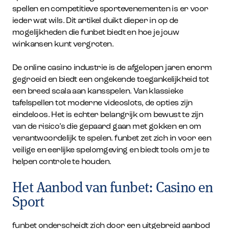
spellen en competitieve sportevenementen is er voor
ieder wat wils. Dit artikel duikt dieper in op de
mogelijkheden die funbet biedt en hoe je jouw
winkansen kunt vergroten.
De online casino industrie is de afgelopen jaren enorm
gegroeid en biedt een ongekende toegankelijkheid tot
een breed scala aan kansspelen. Van klassieke
tafelspellen tot moderne videoslots, de opties zijn
eindeloos. Het is echter belangrijk om bewust te zijn
van de risico’s die gepaard gaan met gokken en om
verantwoordelijk te spelen. funbet zet zich in voor een
veilige en eerlijke spelomgeving en biedt tools om je te
helpen controle te houden.
Het Aanbod van funbet: Casino en
Sport
funbet onderscheidt zich door een uitgebreid aanbod