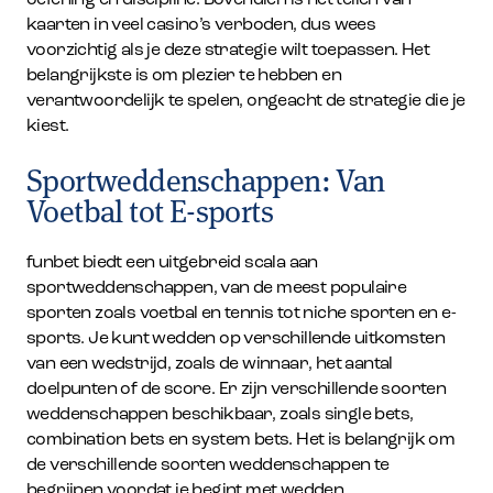
kaarten in veel casino’s verboden, dus wees
voorzichtig als je deze strategie wilt toepassen. Het
belangrijkste is om plezier te hebben en
verantwoordelijk te spelen, ongeacht de strategie die je
kiest.
Sportweddenschappen: Van
Voetbal tot E-sports
funbet biedt een uitgebreid scala aan
sportweddenschappen, van de meest populaire
sporten zoals voetbal en tennis tot niche sporten en e-
sports. Je kunt wedden op verschillende uitkomsten
van een wedstrijd, zoals de winnaar, het aantal
doelpunten of de score. Er zijn verschillende soorten
weddenschappen beschikbaar, zoals single bets,
combination bets en system bets. Het is belangrijk om
de verschillende soorten weddenschappen te
begrijpen voordat je begint met wedden.