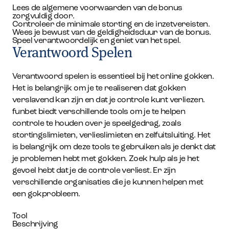
Lees de algemene voorwaarden van de bonus
zorgvuldig door.
Controleer de minimale storting en de inzetvereisten.
Wees je bewust van de geldigheidsduur van de bonus.
Speel verantwoordelijk en geniet van het spel.
Verantwoord Spelen
Verantwoord spelen is essentieel bij het online gokken.
Het is belangrijk om je te realiseren dat gokken
verslavend kan zijn en dat je controle kunt verliezen.
funbet biedt verschillende tools om je te helpen
controle te houden over je speelgedrag, zoals
stortingslimieten, verlieslimieten en zelfuitsluiting. Het
is belangrijk om deze tools te gebruiken als je denkt dat
je problemen hebt met gokken. Zoek hulp als je het
gevoel hebt dat je de controle verliest. Er zijn
verschillende organisaties die je kunnen helpen met
een gokprobleem.
Tool
Beschrijving