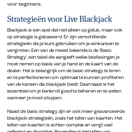
voor beginners.
Strategieën voor Live Blackjack
Blackjack is een spel dat niet alleen op geluk, maar ook
op strategie is gebaseerd. Er zijn verschillende
strategieën die je kunt gebruiken om je winkansen te
vergroten. Een van de meest bekende is de ‘Basic
Strategy’, een tabel die aangeeft welke beslissingen je
moet nemen op basis van je hand en de kaart van de
dealer. Het is belangrijk om de basic strategy te leren
en te perfectioneren om optimaal te kunnen profiteren
van de kansen die blackjack biedt. Daarnaast is het
essentieel om je bankroll goed te beheren en te weten
wanneer je moet stoppen.
Naast de basic strategy zijn er ook meer geavanceerde
blackjack strategieën, zoals het tellen van kaarten. Het
tellen van kaarten is echter complex en vergt veel
oefening en discipline. Bovendien is het tellen van