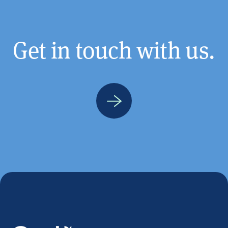
Get in touch with us.