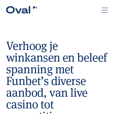
Verhoog je
winkansen en beleef
spanning met
Funbet’s diverse
aanbod, van live
casino tot