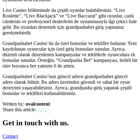
Live Casino bölümünde da çeşitli oyunlar bulabilirsiniz. “Live
Roulette”, “Live Blackjack” ve “Live Baccarat” gibi oyunlar, canlı
cümlenin ve profesyonel dealerlerin ile oynanmasıyla ilgi çekici hale
gelir. Bu oyunları denemek için grandpashabet giriş yapmanız
gerekmektedir.
Grandpashabet Casino’da da özel bonuslar ve teklifler bulunur. Yeni
kaydolunan oyuncular için özel giriş bonusları sunulur. Ayrıca,
düzenli olarak düzenlenen kampanyalar ve tekliflerle oyunculara ek
bonuslar sunulur. Örneğin, “Grandpasha Bet” kampanyası, belirli bir
süre boyunca her yatırımı 0 ile artırır.
Grandpashabet Casino’nun güncel adresi grandpashabet güncel
adres olarak bilinir. Bu adres üzerinden güvenli ve rahat bir oyun
deneyimi yaşayabilirsiniz. Ayrıca, grandpasha giriş yaparak çeşitli
bonuslar ve teklifleri kullanabilirsiniz.
Written by:
ovalcontent
Share this article:
Get in touch with us.
Contact