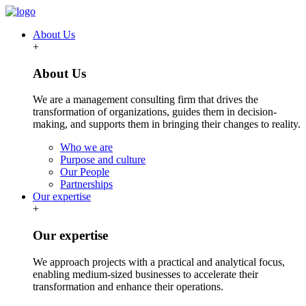
About Us
+
About Us
We are a management consulting firm that drives the
transformation of organizations, guides them in decision-
making, and supports them in bringing their changes to reality.
Who we are
Purpose and culture
Our People
Partnerships
Our expertise
+
Our expertise
We approach projects with a practical and analytical focus,
enabling medium-sized businesses to accelerate their
transformation and enhance their operations.