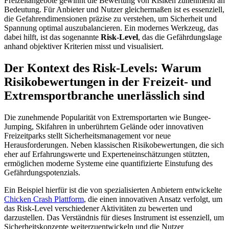
Freizeitangebote gewinnt die Bewertung von Risiken zunehmend an
Bedeutung. Für Anbieter und Nutzer gleichermaßen ist es essenziell,
die Gefahrendimensionen präzise zu verstehen, um Sicherheit und
Spannung optimal auszubalancieren. Ein modernes Werkzeug, das
dabei hilft, ist das sogenannte
Risk-Level
, das die Gefährdungslage
anhand objektiver Kriterien misst und visualisiert.
Der Kontext des Risk-Levels: Warum
Risikobewertungen in der Freizeit- und
Extremsportbranche unerlässlich sind
Die zunehmende Popularität von Extremsportarten wie Bungee-
Jumping, Skifahren in unberührtem Gelände oder innovativen
Freizeitparks stellt Sicherheitsmanagement vor neue
Herausforderungen. Neben klassischen Risikobewertungen, die sich
eher auf Erfahrungswerte und Experteneinschätzungen stützten,
ermöglichen moderne Systeme eine quantifizierte Einstufung des
Gefährdungspotenzials.
Ein Beispiel hierfür ist die von spezialisierten Anbietern entwickelte
Chicken Crash Plattform
, die einen innovativen Ansatz verfolgt, um
das Risk-Level verschiedener Aktivitäten zu bewerten und
darzustellen. Das Verständnis für dieses Instrument ist essenziell, um
Sicherheitskonzepte weiterzuentwickeln und die Nutzer